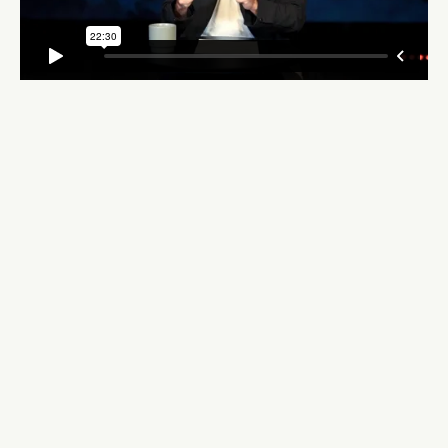
HE DECIDIDO SEGUIR
A CRISTO
¡Nos encantaría saber de tu decisión y conectarte con
recursos y apoyo para ayudarte en este nuevo
caminar con Cristo!